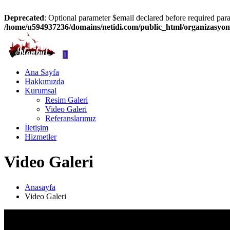
Deprecated
: Optional parameter $email declared before required param
/home/u594937236/domains/netidi.com/public_html/organizasyon
Ana Sayfa
Hakkımızda
Kurumsal
Resim Galeri
Video Galeri
Referanslarımız
İletişim
Hizmetler
Video Galeri
Anasayfa
Video Galeri