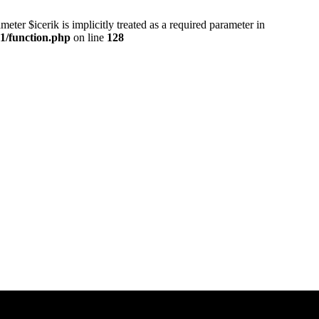
eter $icerik is implicitly treated as a required parameter in
1/function.php
on line
128